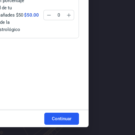
l porcentaje
 de tu
) añades $50
$50.00
de la
Astrológico
Continuar