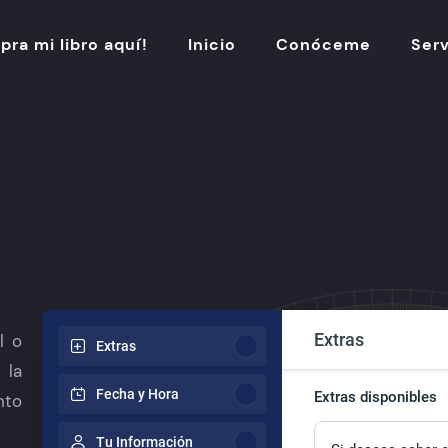
ra mi libro aquí!
Inicio
Conóceme
Serv
Extras
l o
Extras
 la
Fecha y Hora
Extras disponibles
nto
Tu Información