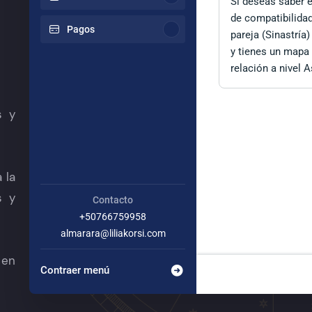
Si deseas saber e
de compatibilidad
Pagos
pareja (Sinastría
y tienes un mapa 
relación a nivel 
s y
 la
s y
Contacto
+50766759958
almarara@liliakorsi.com
 en
Contraer menú