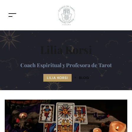
Lilia Korsi
Coach Espiritual y Profesora de Tarot
LILIA KORSI
>
BLOG